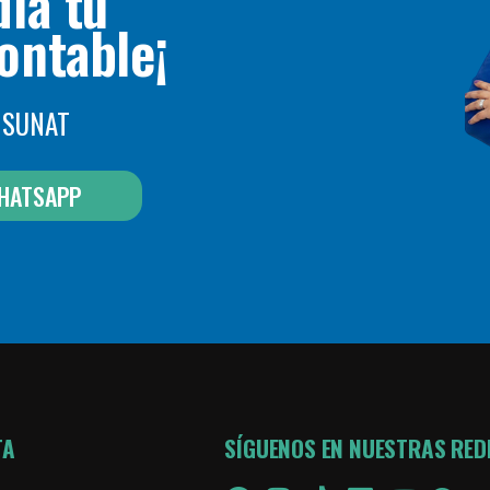
día tu
ontable¡
n SUNAT
HATSAPP
TA
SÍGUENOS EN NUESTRAS RED