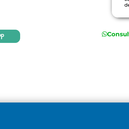
n sus Libros
Consul
PP