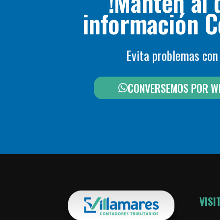
!Mantén al 
información C
Evita problemas co
CONVERSEMOS POR W
VISI