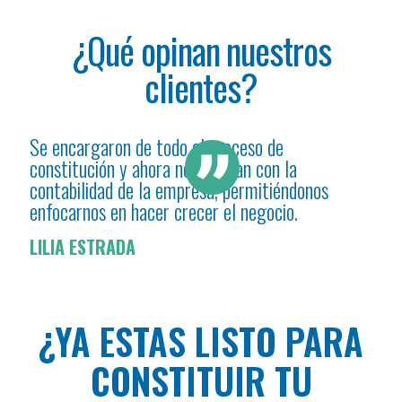
¿Qué opinan nuestros
clientes?
Se encargaron de todo el proceso de
Grac
nto
constitución y ahora nos ayudan con la
mi e
contabilidad de la empresa, permitiéndonos
cada
enfocarnos en hacer crecer el negocio.
obli
LILIA ESTRADA
MAR
¿YA ESTAS LISTO PARA
CONSTITUIR TU