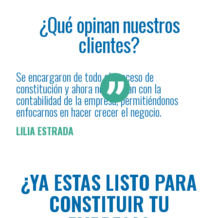
¿Qué opinan nuestros
clientes?
Se encargaron de todo el proceso de
Grac
nto
constitución y ahora nos ayudan con la
mi e
contabilidad de la empresa, permitiéndonos
cada
enfocarnos en hacer crecer el negocio.
obli
LILIA ESTRADA
MAR
¿YA ESTAS LISTO PARA
CONSTITUIR TU