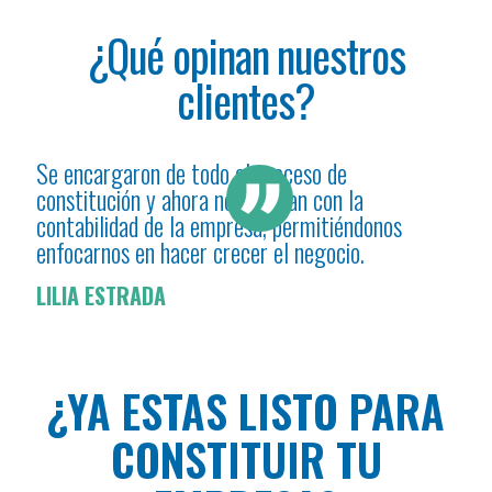
¿Qué opinan nuestros
clientes?
Se encargaron de todo el proceso de
Grac
nto
constitución y ahora nos ayudan con la
mi e
contabilidad de la empresa, permitiéndonos
cada
enfocarnos en hacer crecer el negocio.
obli
LILIA ESTRADA
MAR
¿YA ESTAS LISTO PARA
CONSTITUIR TU