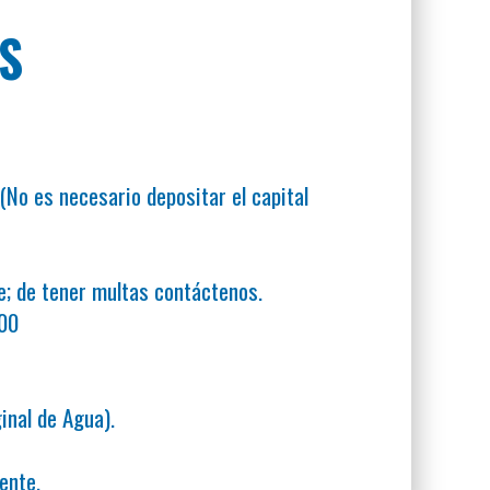
A
S
(No es necesario depositar el capital
e; de tener multas contáctenos.
.00
inal de Agua).
ente.