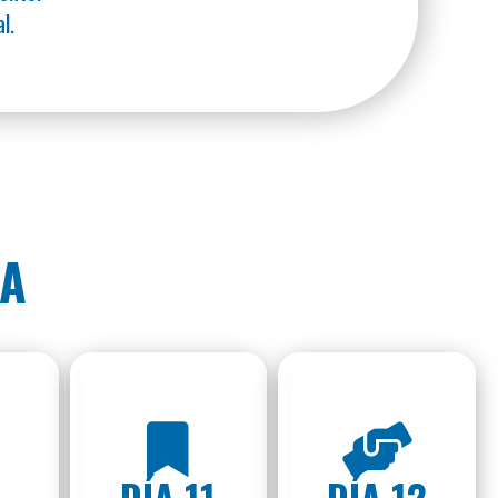
l.
SA