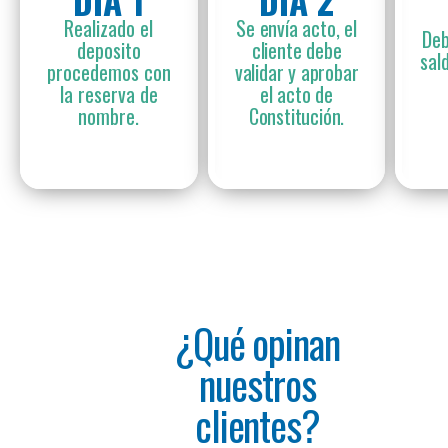
DÍA 1
DÍA 2
Realizado el
Se envía acto, el
Deb
deposito
cliente debe
sal
procedemos con
validar y aprobar
la reserva de
el acto de
nombre.
Constitución.
¿Qué opinan
ría clara y estratégica desde el inicio. Su
ción y el manejo contable nos permitió
nuestros
clientes?