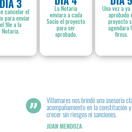
DÍA 4
DÍA 
DÍA 3
La Notaria
Una vez a ya 
e cancelar el
enviara a cada
aprobado e
do para enviar
Socio el proyecto
proyecto 
el file a la
para ser
agendara 
Notaria.
aprobado.
firma.
Se encargaron de todo el proceso 
con la contabilidad de la empresa
crecer el negocio.
LILIA ESTRADA