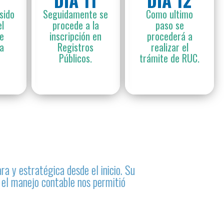
5
DÍA 11
DÍA 12
sido
Seguidamente se
Como ultimo
l
procede a la
paso se
se
inscripción en
procederá a
la
Registros
realizar el
Públicos.
trámite de RUC.
de constitución y ahora nos ayudan
, permitiéndonos enfocarnos en hacer